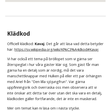
Klädkod
Officiell klädkod: 
Kavaj
. Det går att läsa vad detta betyder 
här: 
https://sv.wikipedia.org/wiki/Kl%C3%A4dkod#Kavaj
Vi har också ett tema på bröllopet som vi gärna ser 
återspeglat i hur våra gäster klär sig. Som gäst får man 
gärna ha en detalj som är nördig, må det vara 
manschettknappar med Hulken på eller ett par örhängen 
med Ariel från "Den lilla sjöjungfrun". Var gärna 
uppfinningsrik och överraska oss men observera att vi 
inte önskar att detta tar över utan det ska vara en detalj, 
klädkoden gäller fortfarande, det är inte en maskerad.
Mer om temat kan ni läsa om i nästa stycke.